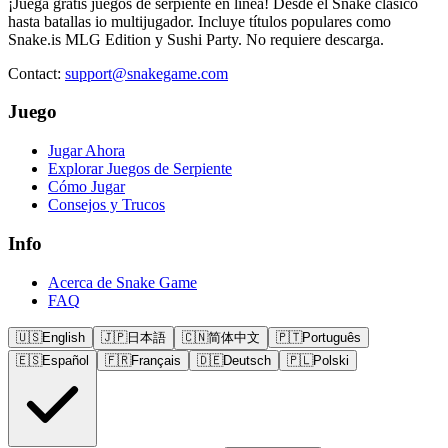
¡Juega gratis juegos de serpiente en línea! Desde el Snake clásico
hasta batallas io multijugador. Incluye títulos populares como
Snake.is MLG Edition y Sushi Party. No requiere descarga.
Contact
:
support@snakegame.com
Juego
Jugar Ahora
Explorar Juegos de Serpiente
Cómo Jugar
Consejos y Trucos
Info
Acerca de Snake Game
FAQ
🇺🇸
English
🇯🇵
日本語
🇨🇳
简体中文
🇵🇹
Português
🇪🇸
Español
🇫🇷
Français
🇩🇪
Deutsch
🇵🇱
Polski