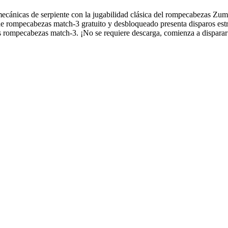
cánicas de serpiente con la jugabilidad clásica del rompecabezas Zuma! 
o de rompecabezas match-3 gratuito y desbloqueado presenta disparos est
os rompecabezas match-3. ¡No se requiere descarga, comienza a disparar 