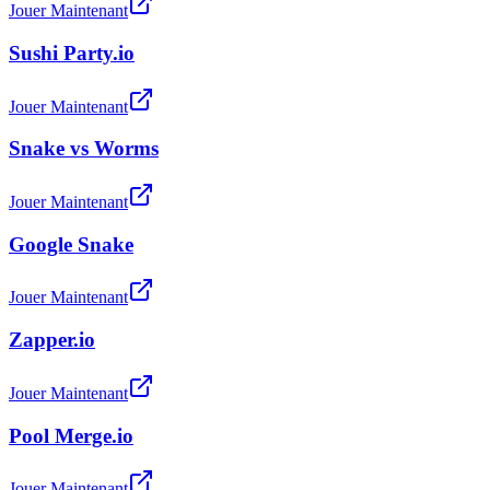
Jouer Maintenant
Sushi Party.io
Jouer Maintenant
Snake vs Worms
Jouer Maintenant
Google Snake
Jouer Maintenant
Zapper.io
Jouer Maintenant
Pool Merge.io
Jouer Maintenant