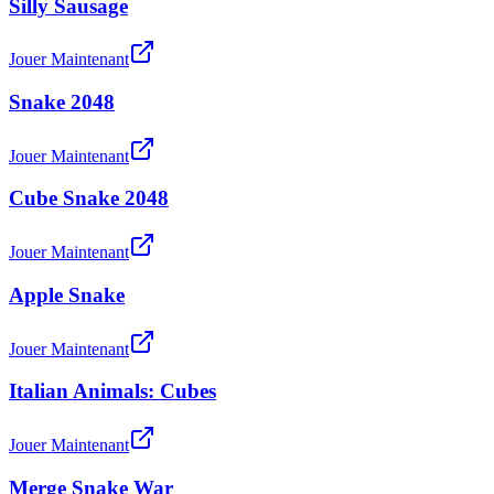
Silly Sausage
Jouer Maintenant
Snake 2048
Jouer Maintenant
Cube Snake 2048
Jouer Maintenant
Apple Snake
Jouer Maintenant
Italian Animals: Cubes
Jouer Maintenant
Merge Snake War