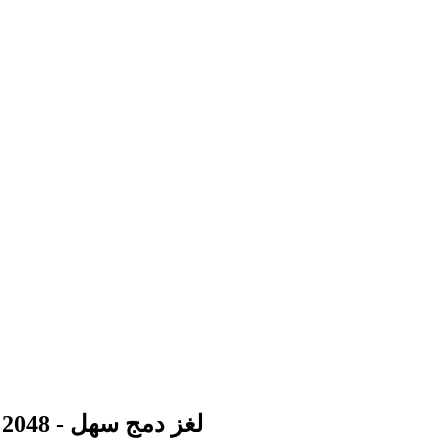
نسخة مبتدئين من Snake 2048 - لغز دمج سهل