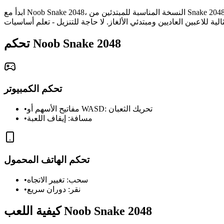
ابدأ مع Noob Snake 2048، النسخة المناسبة للمبتدئين من Snake 2048 المثالية للوافدين الجدد! تعلم آليات الدمج تدريجيًا مع طريقة لعب مبسطة، ودروس مفيدة، وصعوبة متسامحة. هذه اللعبة المجانية غير
تحكم Noob Snake 2048
تحكم الكمبيوتر
مفاتيح الأسهم أو WASD: تحريك الثعبان
•
مسافة: إيقاف اللعبة
•
تحكم الهاتف المحمول
سحب: تغيير الاتجاه
•
نقر: دوران سريع
•
كيفية اللعب Noob Snake 2048