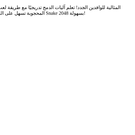
المحجوبة تسهل على اللاعبين الدخول في طريقة لعب دمج الأرقام مع منحنيات تعلم لطيفة. مثالية للاعبين العاديين ومبتدئي الألغاز. لا حاجة للتنزيل - تعلم أساسيات Snake 2048 بسهولة!