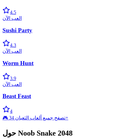
4.5
العب الآن
Sushi Party
4.3
العب الآن
Worm Hunt
3.9
العب الآن
Beast Feast
4
🎮 تصفح جميع ألعاب الثعبان 34+
حول Noob Snake 2048