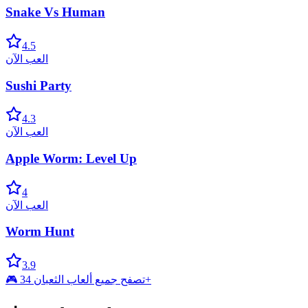
Snake Vs Human
4.5
العب الآن
Sushi Party
4.3
العب الآن
Apple Worm: Level Up
4
العب الآن
Worm Hunt
3.9
🎮 تصفح جميع ألعاب الثعبان 34+