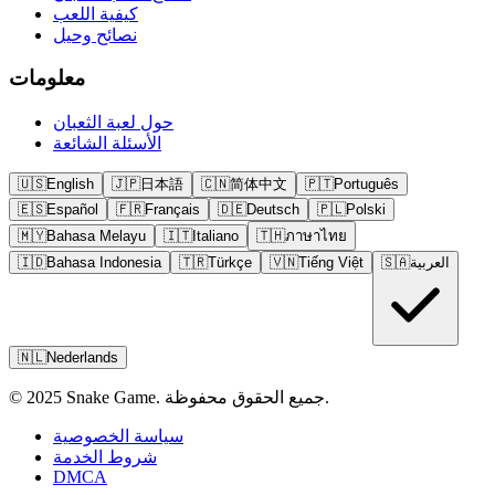
كيفية اللعب
نصائح وحيل
معلومات
حول لعبة الثعبان
الأسئلة الشائعة
🇺🇸
English
🇯🇵
日本語
🇨🇳
简体中文
🇵🇹
Português
🇪🇸
Español
🇫🇷
Français
🇩🇪
Deutsch
🇵🇱
Polski
🇲🇾
Bahasa Melayu
🇮🇹
Italiano
🇹🇭
ภาษาไทย
العربية
🇸🇦
Tiếng Việt
🇻🇳
Türkçe
🇹🇷
Bahasa Indonesia
🇮🇩
🇳🇱
Nederlands
© 2025 Snake Game. جميع الحقوق محفوظة.
سياسة الخصوصية
شروط الخدمة
DMCA