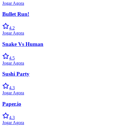
Jogar Agora
Bullet Run!
4.2
Jogar Agora
Snake Vs Human
4.5
Jogar Agora
Sushi Party
4.3
Jogar Agora
Paper.io
4.3
Jogar Agora