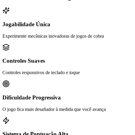
Jogabilidade Única
Experimente mecânicas inovadoras de jogos de cobra
Controles Suaves
Controles responsivos de teclado e toque
Dificuldade Progressiva
O jogo fica mais desafiador à medida que você avança
Sistema de Pontuação Alta