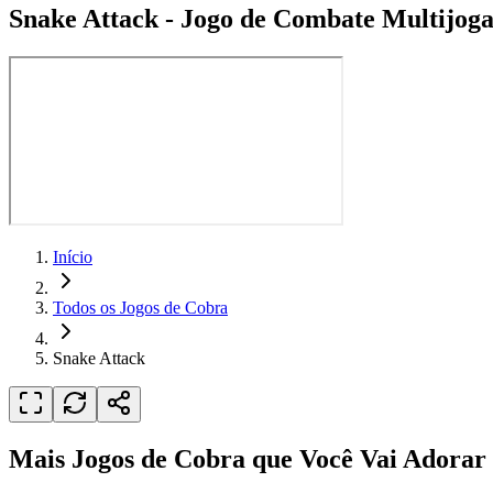
Snake Attack
-
Jogo de Combate Multijoga
Início
Todos os Jogos de Cobra
Snake Attack
Mais Jogos de Cobra que Você Vai Adorar