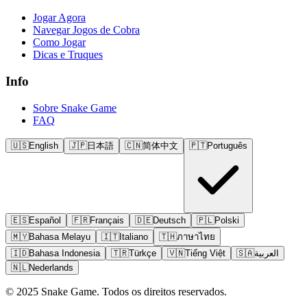
Jogar Agora
Navegar Jogos de Cobra
Como Jogar
Dicas e Truques
Info
Sobre Snake Game
FAQ
🇺🇸
English
🇯🇵
日本語
🇨🇳
简体中文
🇵🇹
Português
🇪🇸
Español
🇫🇷
Français
🇩🇪
Deutsch
🇵🇱
Polski
🇲🇾
Bahasa Melayu
🇮🇹
Italiano
🇹🇭
ภาษาไทย
🇮🇩
Bahasa Indonesia
🇹🇷
Türkçe
🇻🇳
Tiếng Việt
🇸🇦
العربية
🇳🇱
Nederlands
© 2025 Snake Game. Todos os direitos reservados.