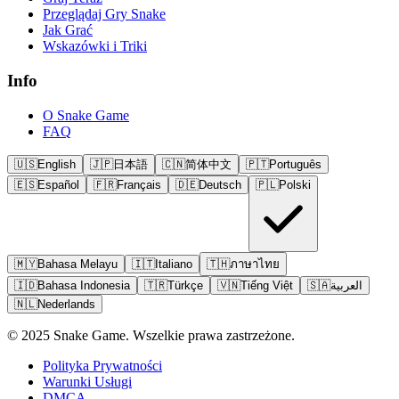
Przeglądaj Gry Snake
Jak Grać
Wskazówki i Triki
Info
O Snake Game
FAQ
🇺🇸
English
🇯🇵
日本語
🇨🇳
简体中文
🇵🇹
Português
🇪🇸
Español
🇫🇷
Français
🇩🇪
Deutsch
🇵🇱
Polski
🇲🇾
Bahasa Melayu
🇮🇹
Italiano
🇹🇭
ภาษาไทย
🇮🇩
Bahasa Indonesia
🇹🇷
Türkçe
🇻🇳
Tiếng Việt
🇸🇦
العربية
🇳🇱
Nederlands
© 2025 Snake Game. Wszelkie prawa zastrzeżone.
Polityka Prywatności
Warunki Usługi
DMCA