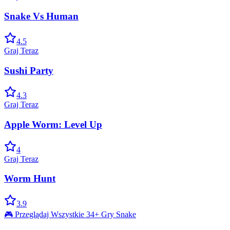
Snake Vs Human
4.5
Graj Teraz
Sushi Party
4.3
Graj Teraz
Apple Worm: Level Up
4
Graj Teraz
Worm Hunt
3.9
🎮 Przeglądaj Wszystkie 34+ Gry Snake