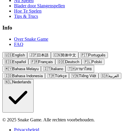
Nu Spelen
Blader door Slangenspellen
Hoe Te Spelen
Tips & Trucs
Info
Over Snake Game
FAQ
🇺🇸
English
🇯🇵
日本語
🇨🇳
简体中文
🇵🇹
Português
🇪🇸
Español
🇫🇷
Français
🇩🇪
Deutsch
🇵🇱
Polski
🇲🇾
Bahasa Melayu
🇮🇹
Italiano
🇹🇭
ภาษาไทย
🇮🇩
Bahasa Indonesia
🇹🇷
Türkçe
🇻🇳
Tiếng Việt
🇸🇦
العربية
🇳🇱
Nederlands
© 2025 Snake Game. Alle rechten voorbehouden.
Privacybeleid