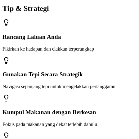
Tip & Strategi
Rancang Laluan Anda
Fikirkan ke hadapan dan elakkan terperangkap
Gunakan Tepi Secara Strategik
Navigasi sepanjang tepi untuk mengelakkan perlanggaran
Kumpul Makanan dengan Berkesan
Fokus pada makanan yang dekat terlebih dahulu