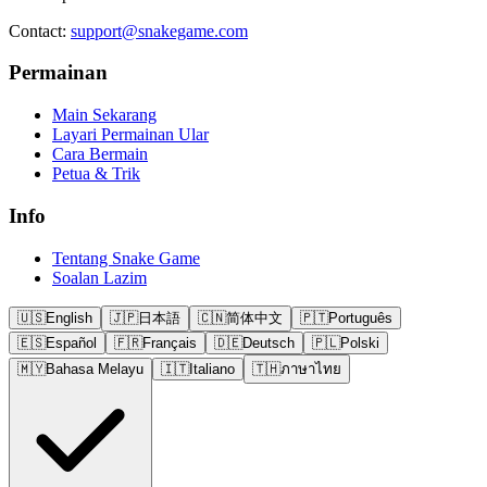
Contact
:
support@snakegame.com
Permainan
Main Sekarang
Layari Permainan Ular
Cara Bermain
Petua & Trik
Info
Tentang Snake Game
Soalan Lazim
🇺🇸
English
🇯🇵
日本語
🇨🇳
简体中文
🇵🇹
Português
🇪🇸
Español
🇫🇷
Français
🇩🇪
Deutsch
🇵🇱
Polski
🇲🇾
Bahasa Melayu
🇮🇹
Italiano
🇹🇭
ภาษาไทย