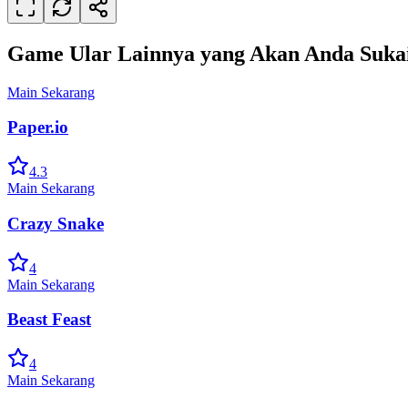
Game Ular Lainnya yang Akan Anda Suka
Main Sekarang
Paper.io
4.3
Main Sekarang
Crazy Snake
4
Main Sekarang
Beast Feast
4
Main Sekarang