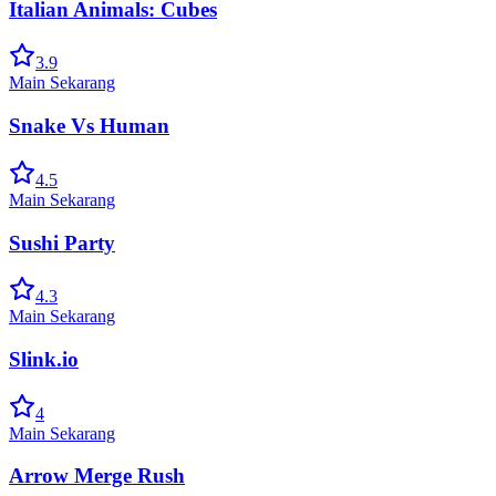
Italian Animals: Cubes
3.9
Main Sekarang
Snake Vs Human
4.5
Main Sekarang
Sushi Party
4.3
Main Sekarang
Slink.io
4
Main Sekarang
Arrow Merge Rush