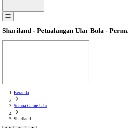
Shariland
-
Petualangan Ular Bola - Perm
Beranda
Semua Game Ular
Shariland