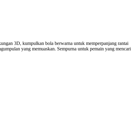
ngkungan 3D, kumpulkan bola berwarna untuk memperpanjang rantai
ika pengumpulan yang memuaskan. Sempurna untuk pemain yang mencari