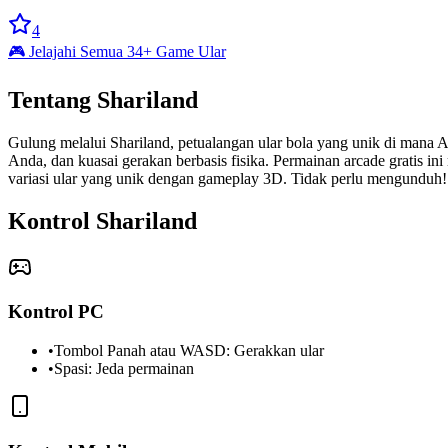
4
🎮 Jelajahi Semua 34+ Game Ular
Tentang Shariland
Gulung melalui Shariland, petualangan ular bola yang unik di mana
Anda, dan kuasai gerakan berbasis fisika. Permainan arcade gratis 
variasi ular yang unik dengan gameplay 3D. Tidak perlu mengunduh!
Kontrol Shariland
Kontrol PC
•
Tombol Panah atau WASD: Gerakkan ular
•
Spasi: Jeda permainan