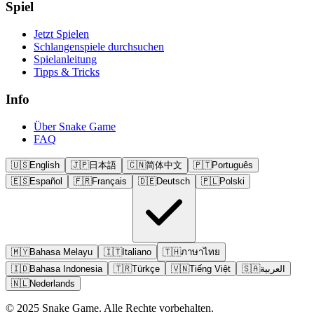
Spiel
Jetzt Spielen
Schlangenspiele durchsuchen
Spielanleitung
Tipps & Tricks
Info
Über Snake Game
FAQ
🇺🇸
English
🇯🇵
日本語
🇨🇳
简体中文
🇵🇹
Português
🇪🇸
Español
🇫🇷
Français
🇩🇪
Deutsch
🇵🇱
Polski
🇲🇾
Bahasa Melayu
🇮🇹
Italiano
🇹🇭
ภาษาไทย
🇮🇩
Bahasa Indonesia
🇹🇷
Türkçe
🇻🇳
Tiếng Việt
🇸🇦
العربية
🇳🇱
Nederlands
© 2025 Snake Game. Alle Rechte vorbehalten.