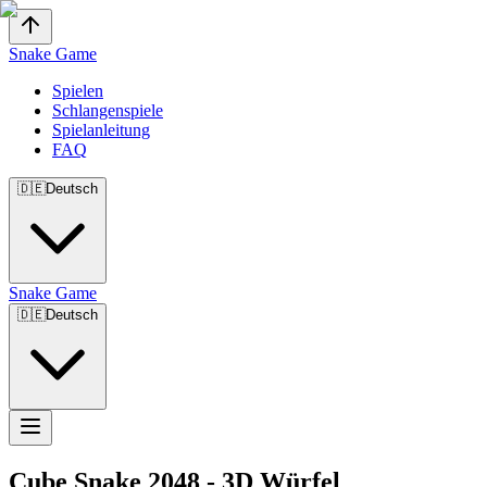
Snake Game
Spielen
Schlangenspiele
Spielanleitung
FAQ
🇩🇪
Deutsch
Snake Game
🇩🇪
Deutsch
Cube Snake 2048
-
3D Würfel