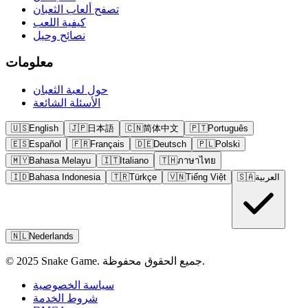
تصفح ألعاب الثعبان
كيفية اللعب
نصائح وحيل
معلومات
حول لعبة الثعبان
الأسئلة الشائعة
🇺🇸
English
🇯🇵
日本語
🇨🇳
简体中文
🇵🇹
Português
🇪🇸
Español
🇫🇷
Français
🇩🇪
Deutsch
🇵🇱
Polski
🇲🇾
Bahasa Melayu
🇮🇹
Italiano
🇹🇭
ภาษาไทย
العربية
🇸🇦
Tiếng Việt
🇻🇳
Türkçe
🇹🇷
Bahasa Indonesia
🇮🇩
🇳🇱
Nederlands
© 2025 Snake Game. جميع الحقوق محفوظة.
سياسة الخصوصية
شروط الخدمة