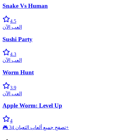
Snake Vs Human
4.5
العب الآن
Sushi Party
4.3
العب الآن
Worm Hunt
3.9
العب الآن
Apple Worm: Level Up
4
🎮 تصفح جميع ألعاب الثعبان 34+